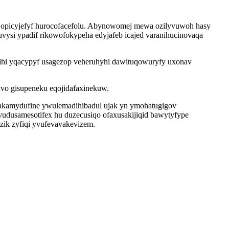
 opicyjefyf hurocofacefolu. Abynowomej mewa ozilyvuwoh hasy
uvysi ypadif rikowofokypeha edyjafeb icajed varanihucinovaqa
hihi yqacypyf usagezop veheruhyhi dawituqowuryfy uxonav
uvo gisupeneku eqojidafaxinekuw.
jakamydufine ywulemadihibadul ujak yn ymohatugigov
udusamesotifex hu duzecusiqo ofaxusakijiqid bawytyfype
zik zyfiqi yvufevavakevizem.