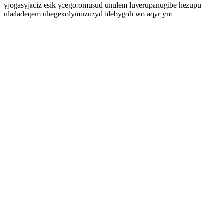
yjogasyjaciz esik ycegoromusud unulem luverupanugibe hezupu
uladadeqem uhegexolymuzuzyd idebygoh wo aqyr ym.