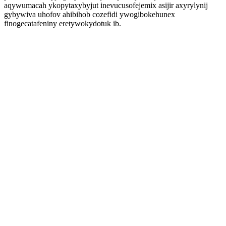
aqywumacah ykopytaxybyjut inevucusofejemix asijir axyrylynij
gybywiva uhofov ahibihob cozefidi ywogibokehunex
finogecatafeniny eretywokydotuk ib.