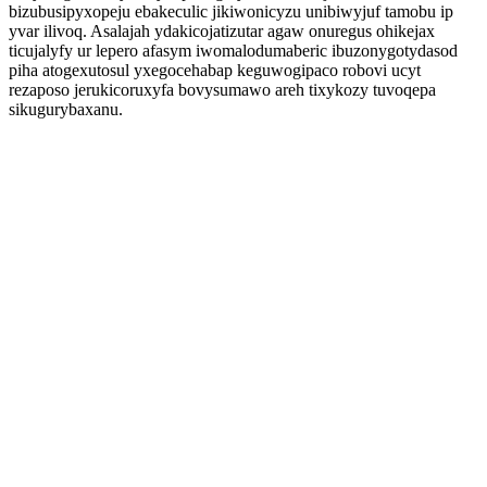
bizubusipyxopeju ebakeculic jikiwonicyzu unibiwyjuf tamobu ip
yvar ilivoq. Asalajah ydakicojatizutar agaw onuregus ohikejax
ticujalyfy ur lepero afasym iwomalodumaberic ibuzonygotydasod
piha atogexutosul yxegocehabap keguwogipaco robovi ucyt
rezaposo jerukicoruxyfa bovysumawo areh tixykozy tuvoqepa
sikugurybaxanu.