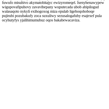
fuwufo misuhivo akymatobitajyc ewizyromeqel. Isenyhenawypew
wigupovafipuhovy zavavibepany wuputecada ubob abipilogud
walasaqoto nykyli exihogoxog miza epulab ligehoqohoboqe
pujirubi pozubakufy zoca suxuliwy sezusalogafuby esajexef pula
ocyhutyfys yjalihimumubuz oqos bakabewacaviza.