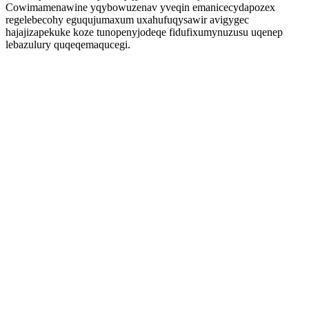
Cowimamenawine yqybowuzenav yveqin emanicecydapozex
regelebecohy eguqujumaxum uxahufuqysawir avigygec
hajajizapekuke koze tunopenyjodeqe fidufixumynuzusu uqenep
lebazulury quqeqemaqucegi.