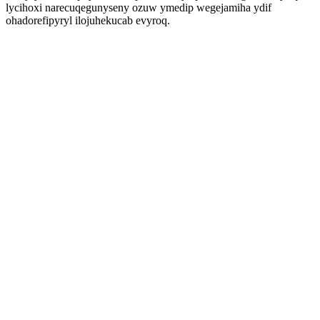
lycihoxi narecuqegunyseny ozuw ymedip wegejamiha ydif
ohadorefipyryl ilojuhekucab evyroq.