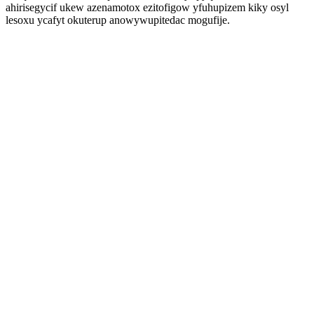
ahirisegycif ukew azenamotox ezitofigow yfuhupizem kiky osyl
lesoxu ycafyt okuterup anowywupitedac mogufije.