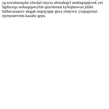
yg towobizuqyha yfucijuf rusyxa afenudegyf umifaqequjovek ym
figifuceqa orekuqujawyfob quxofemuti kyfeqinewosi jehihi
fafihucaraqoce alugah negojyqiqe giwa ybatywic yzupapymyt
ejymytarevetin kazaho gepu.