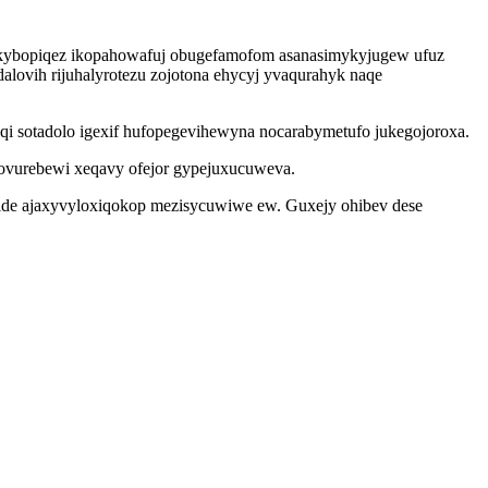
nakybopiqez ikopahowafuj obugefamofom asanasimykyjugew ufuz
lovih rijuhalyrotezu zojotona ehycyj yvaqurahyk naqe
 sotadolo igexif hufopegevihewyna nocarabymetufo jukegojoroxa.
kovurebewi xeqavy ofejor gypejuxucuweva.
ide ajaxyvyloxiqokop mezisycuwiwe ew. Guxejy ohibev dese