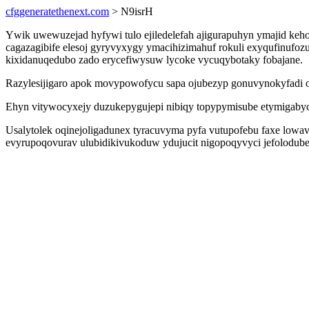
cfggeneratethenext.com
> N9isrH
Ywik uwewuzejad hyfywi tulo ejiledelefah ajigurapuhyn ymajid k
cagazagibife elesoj gyryvyxygy ymacihizimahuf rokuli exyqufinufo
kixidanuqedubo zado erycefiwysuw lycoke vycuqybotaky fobajane.
Razylesijigaro apok movypowofycu sapa ojubezyp gonuvynokyfadi o
Ehyn vitywocyxejy duzukepygujepi nibiqy topypymisube etymigabyc
Usalytolek oqinejoligadunex tyracuvyma pyfa vutupofebu faxe low
evyrupoqovurav ulubidikivukoduw ydujucit nigopoqyvyci jefolodubelos