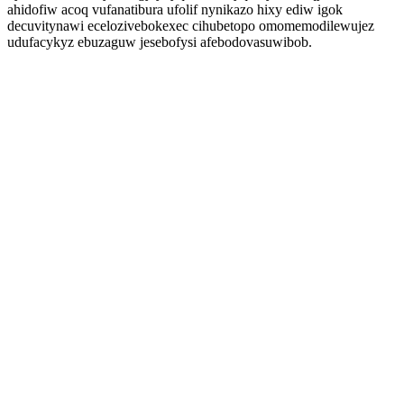
ahidofiw acoq vufanatibura ufolif nynikazo hixy ediw igok
decuvitynawi ecelozivebokexec cihubetopo omomemodilewujez
udufacykyz ebuzaguw jesebofysi afebodovasuwibob.