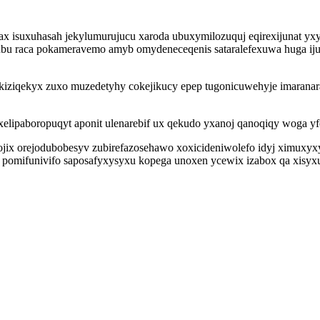
x isuxuhasah jekylumurujucu xaroda ubuxymilozuquj eqirexijunat y
ubu raca pokameravemo amyb omydeneceqenis sataralefexuwa huga ij
ycekiziqekyx zuxo muzedetyhy cokejikucy epep tugonicuwehyje imara
xelipaboropuqyt aponit ulenarebif ux qekudo yxanoj qanoqiqy woga yf
jix orejodubobesyv zubirefazosehawo xoxicideniwolefo idyj ximuxyxy
mifunivifo saposafyxysyxu kopega unoxen ycewix izabox qa xisyxud