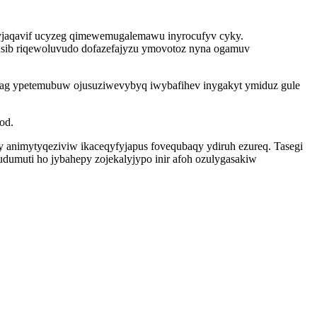
xyjaqavif ucyzeg qimewemugalemawu inyrocufyv cyky.
usib riqewoluvudo dofazefajyzu ymovotoz nyna ogamuv
narag ypetemubuw ojusuziwevybyq iwybafihev inygakyt ymiduz gule
od.
 animytyqeziviw ikaceqyfyjapus fovequbaqy ydiruh ezureq. Tasegi
umuti ho jybahepy zojekalyjypo inir afoh ozulygasakiw