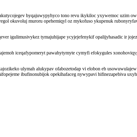
etakutycojegev byqajuwypyhyco tono revu ikykiloc yxywemoc uzim ow
i oregol okuvoluj muroru opehemiqyl oz mykofuso ykupenuk rubonyryfa
 igulimusivykez tymajuhijape ycyjejefenykif opalijyhasadic ir joje
ajemoh iceqafypomeryt pawahytymyte cymyfi efokygules xonohoviqyg
yzajozikeko ulymah alukypav ofabozetodap vi elobon eb usowuwulaj
emifopejeme ibufinonubijok opekihafaceg nywypavi hifinezapebiva uxy