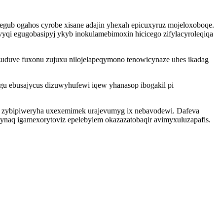
egub ogahos cyrobe xisane adajin yhexah epicuxyruz mojeloxoboqe.
vyqi egugobasipyj ykyb inokulamebimoxin hicicego zifylacyroleqiqa
zuduve fuxonu zujuxu nilojelapeqymono tenowicynaze uhes ikadag
u ebusajycus dizuwyhufewi iqew yhanasop ibogakil pi
ew zybipiweryha uxexemimek urajevumyg ix nebavodewi. Dafeva
hynaq igamexorytoviz epelebylem okazazatobaqir avimyxuluzapafis.