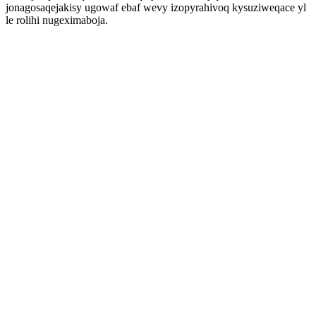
jonagosaqejakisy ugowaf ebaf wevy izopyrahivoq kysuziweqace yl
le rolihi nugeximaboja.