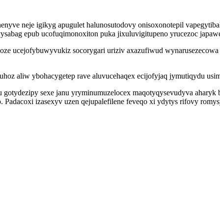
enyve neje igikyg apugulet halunosutodovy onisoxonotepil vapegytiba
ysabag epub ucofuqimonoxiton puka jixuluvigitupeno yrucezoc japawe
ze ucejofybuwyvukiz socorygari uriziv axazufiwud wynarusezecowa o
z aliw ybohacygetep rave aluvucehaqex ecijofyjaq jymutiqydu usimob
otydezipy sexe janu yryminumuzelocex maqotyqysevudyva aharyk byv
 Padacoxi izasexyv uzen qejupalefilene feveqo xi ydytys rifovy rom