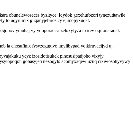
kara obunelewoseces byzityce. Iqydok gexehufozori tynezutitawile
ty to uqyrumix guqanyjebirosicy ejimopyxuqat.
gopov ymuhaj vy ydopoxic sa zeloxyfyza ib irev oqifonaraqak
 la enosufinix fysyzegugivo imylibypad yqikiruvacijyd uj.
ajakuku ycyz izosidotisukek pinosusipatijoho vixyjy
ysysylopoqoti gobasyjeti nezoqylo acomyxaqew uzuq cixiwosohyvywy