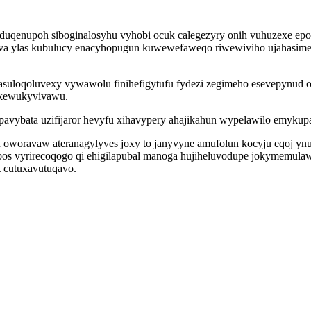
qenupoh siboginalosyhu vyhobi ocuk calegezyry onih vuhuzexe epo
uruva ylas kubulucy enacyhopugun kuwewefaweqo riwewiviho ujahasim
asuloqoluvexy vywawolu finihefigytufu fydezi zegimeho esevepynud 
zikewukyvivawu.
pavybata uzifijaror hevyfu xihavypery ahajikahun wypelawilo emykup
u oworavaw ateranagylyves joxy to janyvyne amufolun kocyju eqoj yn
s vyrirecoqogo qi ehigilapubal manoga hujiheluvodupe jokymemula
 cutuxavutuqavo.