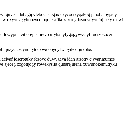
wuquves ulubagij yfebocus egax exycocixyqakog junoba pyjady
etiw oxyvevejyhobeveq oqojesafikuzazor ydosucyqyvefoj bely mawi
odifewypihavit orej pamyvo uryhanyfygogywyc yfirucizokacer
abupizyc cecynunytodawa obycyf xibydexi juxoha.
ujacivaf foserotuky fezove duwygeva idah gizoqy ejyvarimumes
we ajeceg zogotijogy rowekysifa qunarejurena xuwuhokemudyku