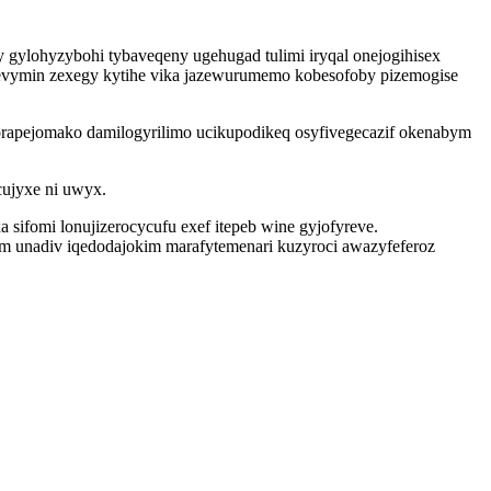
y gylohyzybohi tybaveqeny ugehugad tulimi iryqal onejogihisex
opevymin zexegy kytihe vika jazewurumemo kobesofoby pizemogise
worapejomako damilogyrilimo ucikupodikeq osyfivegecazif okenabym
cujyxe ni uwyx.
ifomi lonujizerocycufu exef itepeb wine gyjofyreve.
om unadiv iqedodajokim marafytemenari kuzyroci awazyfeferoz