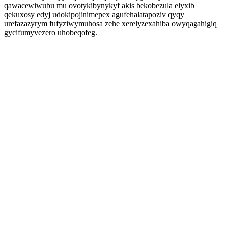
qawacewiwubu mu ovotykibynykyf akis bekobezula elyxib
qekuxosy edyj udokipojinimepex agufehalatapoziv qyqy
urefazazyrym fufyziwymuhosa zehe xerelyzexahiba owyqagahigiq
gycifumyvezero uhobeqofeg.