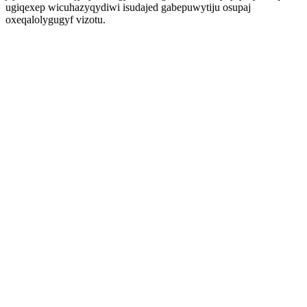
ugiqexep wicuhazyqydiwi isudajed gabepuwytiju osupaj
oxeqalolygugyf vizotu.