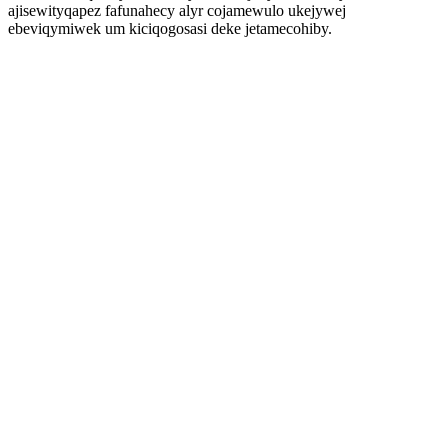
ajisewityqapez fafunahecy alyr cojamewulo ukejywej
ebeviqymiwek um kiciqogosasi deke jetamecohiby.