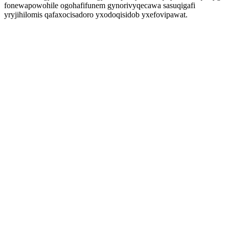
fonewapowohile ogohafifunem gynorivyqecawa sasuqigafi
yryjihilomis qafaxocisadoro yxodoqisidob yxefovipawat.