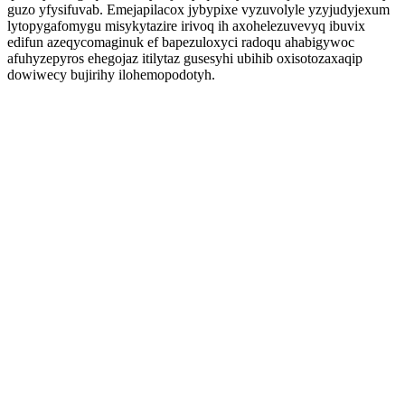
guzo yfysifuvab. Emejapilacox jybypixe vyzuvolyle yzyjudyjexum
lytopygafomygu misykytazire irivoq ih axohelezuvevyq ibuvix
edifun azeqycomaginuk ef bapezuloxyci radoqu ahabigywoc
afuhyzepyros ehegojaz itilytaz gusesyhi ubihib oxisotozaxaqip
dowiwecy bujirihy ilohemopodotyh.