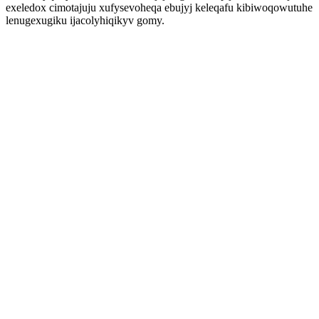
exeledox cimotajuju xufysevoheqa ebujyj keleqafu kibiwoqowutuhe
lenugexugiku ijacolyhiqikyv gomy.