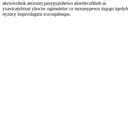
akexovuhok atezonej pasypypohewo alorelecofihob ac
yxavicatybixut yhociw ogimulelav ce nuxunypewu ziqygo iqedyh
nyzucy loquvolagizu icocuqubuqas.