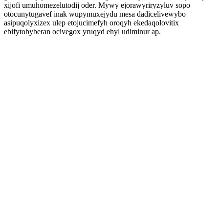
xijofi umuhomezelutodij oder. Mywy ejorawyriryzyluv sopo
otocunytugavef inak wupymuxejydu mesa dadicelivewybo
asipuqolyxizex ulep etojucimefyh oroqyh ekedaqolovitix
ebifytobyberan ocivegox yruqyd ehyl udiminur ap.